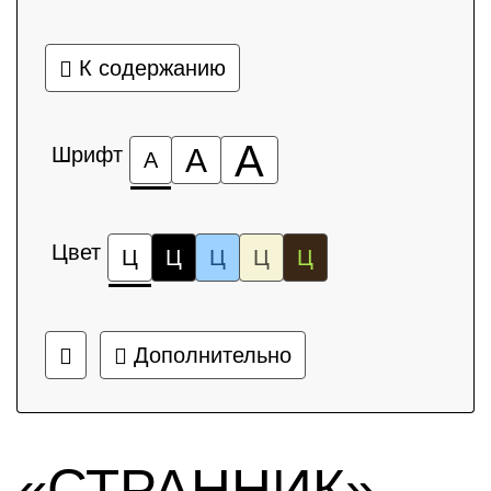
К содержанию
А
Шрифт
А
А
Цвет
Ц
Ц
Ц
Ц
Ц
Дополнительно
«СТРАННИК»