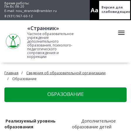
Время работы:
Пн-Вс 08-20
Версия для
Aa
E-mail:
nou_strannik@rambler.ru
слабовидящих
8 (931) 967-60-12
«Странник»
Частное образовательное
учреждение
дополнительного
образования, психолого-
педагогического
сопровождения и
коррекции
Главная
Сведения об образовательной организации
Образование
ОБРАЗОВАНИЕ
Реализуемый уровень
Дополнительное
образования
образование детей