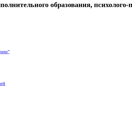
полнительного образования, психолого-
дони”
дей