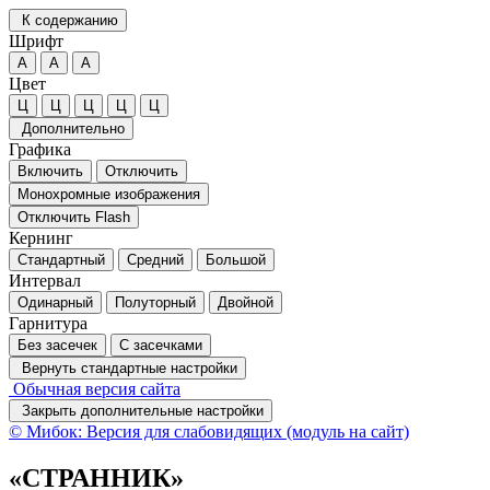
К содержанию
Шрифт
А
А
А
Цвет
Ц
Ц
Ц
Ц
Ц
Дополнительно
Графика
Включить
Отключить
Монохромные изображения
Отключить Flash
Кернинг
Стандартный
Средний
Большой
Интервал
Одинарный
Полуторный
Двойной
Гарнитура
Без засечек
С засечками
Вернуть стандартные настройки
Обычная версия сайта
Закрыть дополнительные настройки
© Мибок: Версия для слабовидящих (модуль на сайт)
«СТРАННИК»