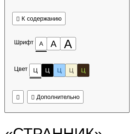
К содержанию
А
Шрифт
А
А
Цвет
Ц
Ц
Ц
Ц
Ц
Дополнительно
«СТРАННИК»