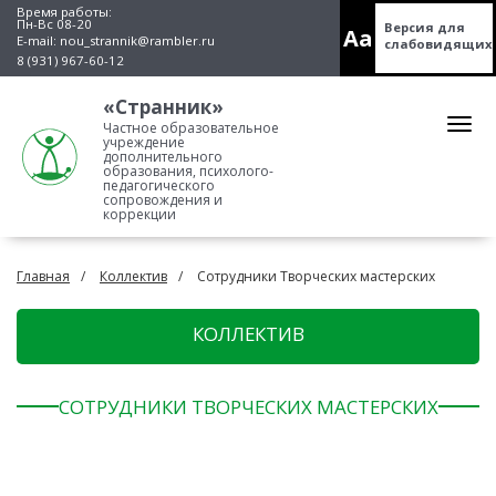
Время работы:
Пн-Вс 08-20
Версия для
Aa
E-mail:
nou_strannik@rambler.ru
слабовидящих
8 (931) 967-60-12
«Странник»
Частное образовательное
учреждение
дополнительного
образования, психолого-
педагогического
сопровождения и
коррекции
Главная
Коллектив
Сотрудники Творческих мастерских
КОЛЛЕКТИВ
СОТРУДНИКИ ТВОРЧЕСКИХ МАСТЕРСКИХ