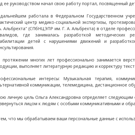
д ее руководством начал свою работу портал, посвященный де
дальнейшем работала в Федеральном Государственном учреж
актический центр медико-социальной экспертизы, протезиров
А. Альбрехта" (СПбНЦЭПР им. Г. А. Альбрехта) в отделе профе
нвалидов, где занималась разработкой методических р
еабилитации детей с нарушениями движений и разработко
нсультирования.
 протяжении многих лет профессионально занимается верст
одукции, выполняет литературную редакцию и корректуру текст
офессиональные интересы: Музыкальная терапия, коммуни
ьтернативной коммуникации, телемедицина, дистанционное обу
ою личную цель Ольга Александровна определяет следующим 
звернуться лицом к людям с особыми коммуникативными и обр
тем, что мы обрабатываем ваши персональные данные с исполь