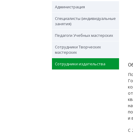
Администрация
Специалисты (индивидуальные
занятия)
Педагоги Учебных мастерских
Сотрудники Творческих
мастерских
Сотрудники издательства
О
П
Г
ко
от
кв
на
по
и 
С 