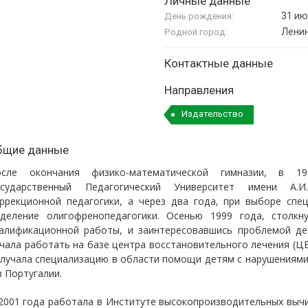
Личные данные
31 ию
День рождения:
Лени
Родной город:
Контактные данные
Направления
Издательство
бщие данные
осле окончания физико-математической гимназии, в 1
осударственный Педагогический Университет имени А.И
ррекционной педагогики, а через два года, при выборе спе
деление олигофренопедагогики. Осенью 1999 года, столкн
алификационной работы, и заинтересовавшись проблемой де
чала работать на базе центра восстановительного лечения (ЦВ
лучала специализацию в области помощи детям с нарушениями
в Португалии.
2001 года работала в Институте высокопроизводительных выч