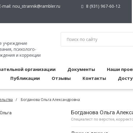
-mail:
nou_strannik@rambler.ru
8 (931) 967-60-12
е учреждение
ания, психолого-
ождения и коррекции
вательной организации
Документы
Наши прое
Публикации
Отзывы
Контакты
Досту
ельства
Богданова Ольга Александровна
Богданова Ольга Алек
Cпециалист по верстке, коррект