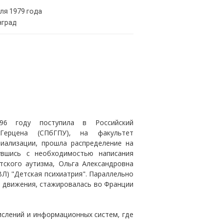
ля 1979 года
нград
996 году поступила в Российский
.Герцена (СПбГПУ), на факультет
циализации, прошла распределение на
увшись с необходимостью написания
тского аутизма, Ольга Александровна
Л) "Детская психиатрия". Параллельно
 движения, стажировалась во Франции
ислений и информационных систем, где