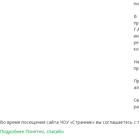
по
В 
пр
Г.
и
р
ко
На
пр
Пр
ал
Св
ра
Во время посещения сайта ЧОУ «Странник» вы соглашаетесь с 
Подробнее
Понятно, спасибо