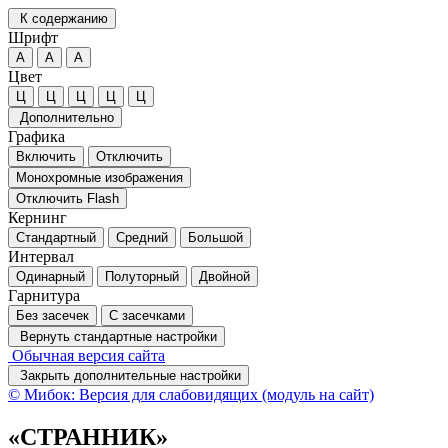
К содержанию
Шрифт
А
А
А
Цвет
Ц
Ц
Ц
Ц
Ц
Дополнительно
Графика
Включить
Отключить
Монохромные изображения
Отключить Flash
Кернинг
Стандартный
Средний
Большой
Интервал
Одинарный
Полуторный
Двойной
Гарнитура
Без засечек
С засечками
Вернуть стандартные настройки
Обычная версия сайта
Закрыть дополнительные настройки
© Мибок: Версия для слабовидящих (модуль на сайт)
«СТРАННИК»