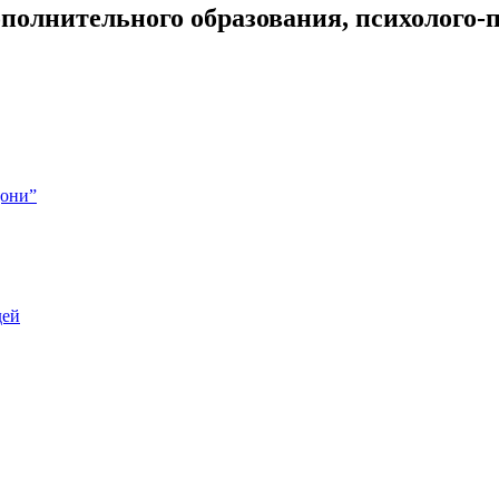
полнительного образования, психолого-
дони”
дей