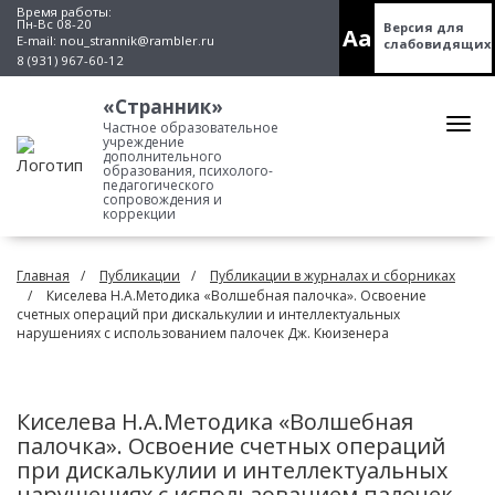
Время работы:
Пн-Вс 08-20
Версия для
Aa
E-mail:
nou_strannik@rambler.ru
слабовидящих
8 (931) 967-60-12
«Странник»
Частное образовательное
учреждение
дополнительного
образования, психолого-
педагогического
сопровождения и
коррекции
Главная
Публикации
Публикации в журналах и сборниках
Киселева Н.А.Методика «Волшебная палочка». Освоение
счетных операций при дискалькулии и интеллектуальных
нарушениях с использованием палочек Дж. Кюизенера
Киселева Н.А.Методика «Волшебная
палочка». Освоение счетных операций
при дискалькулии и интеллектуальных
нарушениях с использованием палочек