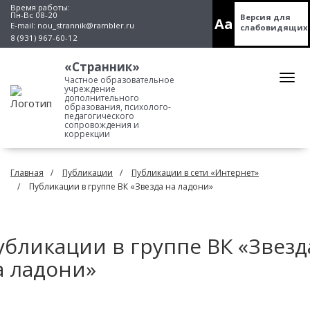
Время работы:
Пн-Вс 08-20
Версия для
Aa
E-mail:
nou_strannik@rambler.ru
слабовидящих
8 (931) 967-60-12
«Странник»
Частное образовательное
учреждение
дополнительного
образования, психолого-
педагогического
сопровождения и
коррекции
Главная
Публикации
Публикации в сети «Интернет»
Публикации в группе ВК «Звезда на ладони»
убликации в группе ВК «Звезд
а ладони»