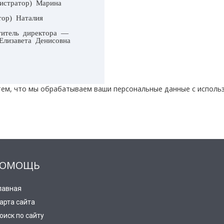
истратор) Марина
ор) Наталия
титель директора —
Елизавета Денисовна
тем, что мы обрабатываем ваши персональные данные с исполь
ОМОЩЬ
лавная
арта сайта
оиск по сайту