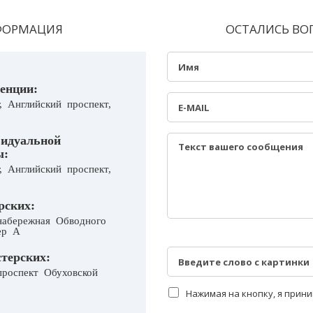
ФОРМАЦИЯ
ОСТАЛИСЬ ВО
енции:
, Английский проспект,
видуальной
ы:
, Английский проспект,
рских:
 набережная Обводного
ер А
терских:
проспект Обуховской
Нажимая на кнопку, я прин