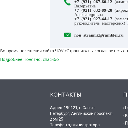
+7 (931) 967-60-12
(админ
Валерьевна
+7 (921) 632-89-28
(директ
Александровна
+7 (921) 927-44-17
(замес
руководитель мастерских) 
nou_strannik@rambler.ru
Во время посещения сайта ЧОУ «Странник» вы соглашаетесь с 
Подробнее
Понятно, спасибо
КОНТАКТЫ
П
Адрес: 190121, г. Санкт-
Г
Петербург, Английский проспект,
К
дом 25
П
Телефон администратора: