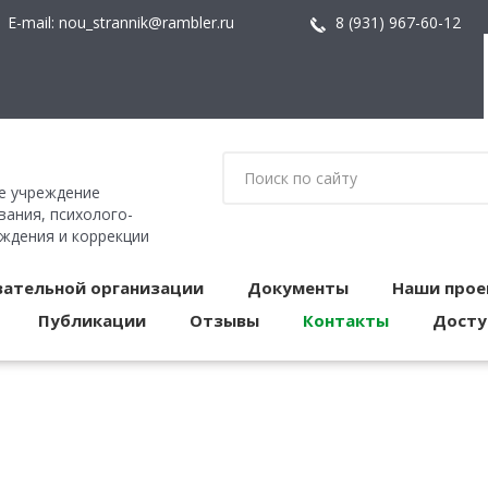
E-mail:
nou_strannik@rambler.ru
8 (931) 967-60-12
е учреждение
ания, психолого-
ождения и коррекции
вательной организации
Документы
Наши прое
Публикации
Отзывы
Контакты
Досту