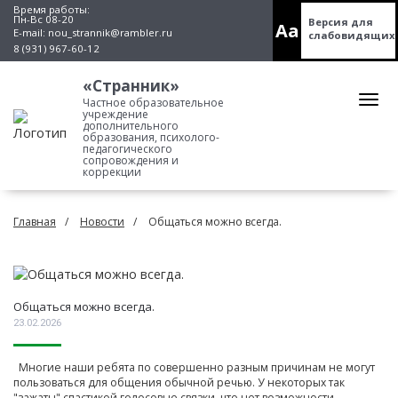
Время работы:
Пн-Вс 08-20
Версия для
Aa
E-mail:
nou_strannik@rambler.ru
слабовидящих
8 (931) 967-60-12
«Странник»
Частное образовательное
учреждение
дополнительного
образования, психолого-
педагогического
сопровождения и
коррекции
Главная
Новости
Общаться можно всегда.
Общаться можно всегда.
23.02.2026
Многие наши ребята по совершенно разным причинам не могут
пользоваться для общения обычной речью. У некоторых так
"зажаты" спастикой голосовые связки, что нет возможности