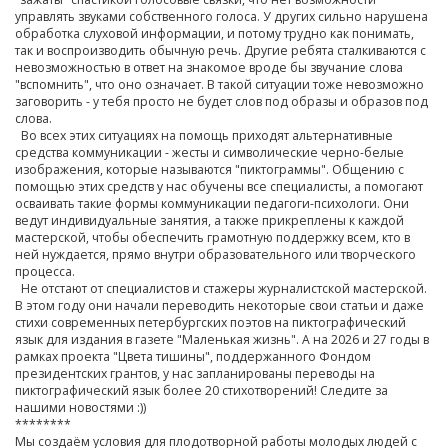
управлять звуками собственного голоса. У других сильно нарушена
обработка слуховой информации, и потому трудно как понимать,
так и воспроизводить обычную речь. Другие ребята сталкиваются с
невозможностью в ответ на знакомое вроде бы звучание слова
"вспомнить", что оно означает. В такой ситуации тоже невозможно
заговорить - у тебя просто не будет слов под образы и образов под
слова.
Во всех этих ситуациях на помощь приходят альтернативные
средства коммуникации - жесты и символические черно-белые
изображения, которые называются "пиктограммы". Общению с
помощью этих средств у нас обучены все специалисты, а помогают
осваивать такие формы коммуникации педагоги-психологи. Они
ведут индивидуальные занятия, а также прикреплены к каждой
мастерской, чтобы обеспечить грамотную поддержку всем, кто в
ней нуждается, прямо внутри образовательного или творческого
процесса.
Не отстают от специалистов и стажеры журналистской мастерской.
В этом году они начали переводить некоторые свои статьи и даже
стихи современных петербургских поэтов на пиктографический
язык для издания в газете "Маленькая жизнь". А на 2026 и 27 годы в
рамках проекта "Цвета тишины", поддержанного Фондом
президентских грантов, у нас запланированы переводы на
пиктографический язык более 20 стихотворений! Следите за
нашими новостями :))
********
Мы создаём условия для плодотворной работы молодых людей с