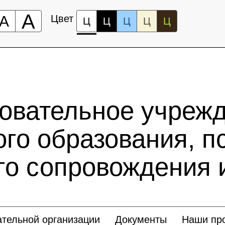
А
А
Цвет
Ц
Ц
Ц
Ц
Ц
зовательное учреж
го образования, п
го сопровождения 
ательной организации
Документы
Наши пр