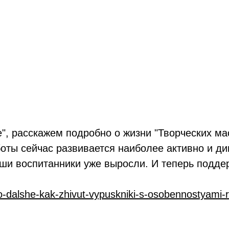
е", расскажем подробно о жизни "Творческих м
ты сейчас развивается наиболее активно и дин
аши воспитанники уже выросли. И теперь подде
-dalshe-kak-zhivut-vypuskniki-s-osobennostyami-ra