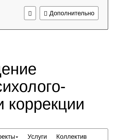
Дополнительно
дение
сихолого-
и коррекции
оекты
Услуги
Коллектив