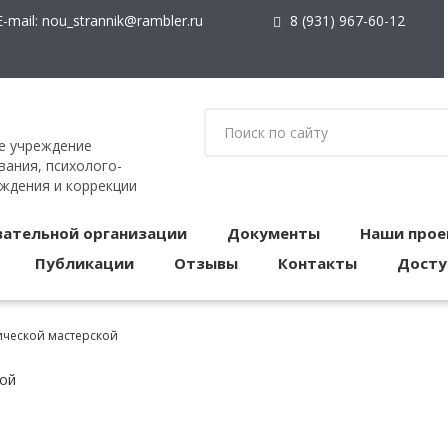
-mail:
nou_strannik@rambler.ru
8 (931) 967-60-12
е учреждение
ания, психолого-
ождения и коррекции
вательной организации
Документы
Наши прое
Публикации
Отзывы
Контакты
Досту
ической мастерской