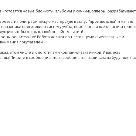
а - готовятся новые блокноты, альбомы и сумки-шопперы, разрабатывают
перевести полиграфическую мастерскую в статус "производства" и начать
праздники подготовили систему учёта, пересчитали все остатки и тепер
укции, чтобы открыть свой онлайн-магазин!
роены решительно! Ребята делают по-настоящему качественные и
 внимания покупателей.
каз, в том числе и с логотипами компаний-заказчиков. У вас есть
ады! Пишите в сообщения этого сообщества - ваши заказы будут для на